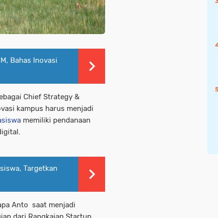
M, Bahas Inovasi
bagai Chief Strategy &
vasi kampus harus menjadi
siswa
memiliki pendanaan
gital.
siswa, Targetkan
apa Anto saat menjadi
ian dari Rangkaian Startup