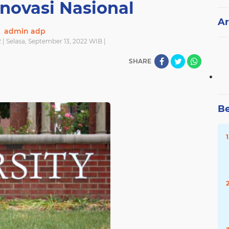
Inovasi Nasional
Ar
admin adp
| Selasa, September 13, 2022 WIB |
SHARE
Be