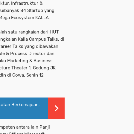
ktur, Infrastruktur &
i sebanyak 84 Startup yang
 Mega Ecosystem KALLA.
alah satu rangkaian dari HUT
ngkaian Kalla Campus Talks, di
Career Talks yang dibawakan
ple & Process Director dan
laku Marketing & Business
cture Theater 1, Gedung JK
din di Gowa, Senin 12
katan Berkemajuan,
peten antara lain Panji