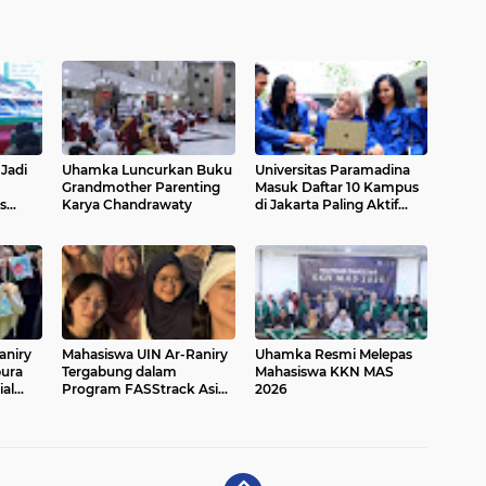
Jadi
Uhamka Luncurkan Buku
Universitas Paramadina
Grandmother Parenting
Masuk Daftar 10 Kampus
s
Karya Chandrawaty
di Jakarta Paling Aktif
a
dalam Diskursus dan
Kebijakan Publik Nasional
aniry
Mahasiswa UIN Ar-Raniry
Uhamka Resmi Melepas
pura
Tergabung dalam
Mahasiswa KKN MAS
al
Program FASStrack Asia:
2026
k NUS
The Summer School 2026
di NUS Singapura