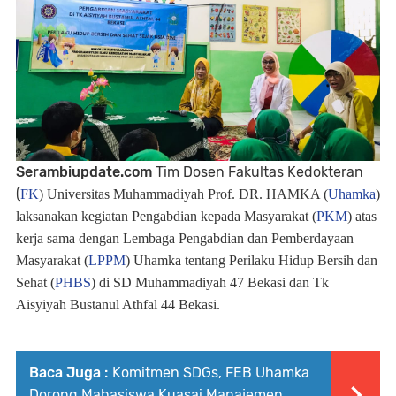
Serambiupdate.com
Tim Dosen Fakultas Kedokteran
(
FK
) Universitas Muhammadiyah Prof. DR. HAMKA (
Uhamka
)
laksanakan kegiatan Pengabdian kepada Masyarakat (
PKM
) atas
kerja sama dengan
Lembaga Pengabdian dan Pemberdayaan
Masyarakat (
LPPM
)
Uhamka tentang Perilaku Hidup Bersih dan
Sehat (
PHBS
) di SD Muhammadiyah 47 Bekasi dan Tk
Aisyiyah Bustanul Athfal 44 Bekasi.
Baca Juga :
Komitmen SDGs, FEB Uhamka
Dorong Mahasiswa Kuasai Manajemen