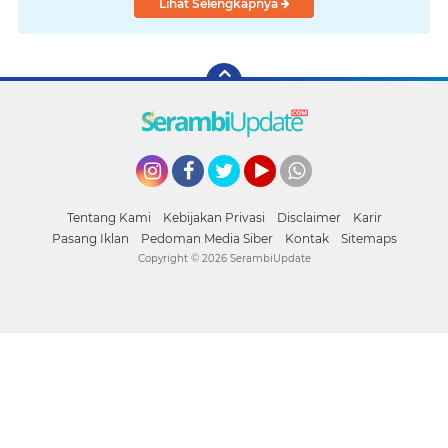
Lihat Selengkapnya
Instagram
Facebook
Twitter
YouTube
whatsapp
Tentang Kami
Kebijakan Privasi
Disclaimer
Karir
Pasang Iklan
Pedoman Media Siber
Kontak
Sitemaps
Copyright ©
2026 SerambiUpdate