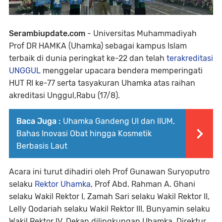
Serambiupdate.com
- Universitas Muhammadiyah
Prof DR HAMKA (Uhamka) sebagai kampus Islam
terbaik di dunia peringkat ke-22 dan telah
terakreditasi
UNGGUL
menggelar upacara bendera memperingati
HUT RI ke-77 serta tasyakuran Uhamka atas raihan
akreditasi Unggul,Rabu (17/8).
Baca Juga :
Uhamka Gandeng UI dan IIUM,
Bahas Inovasi Obat hingga Kosmetik
Berbasis Laut
Acara ini turut dihadiri oleh Prof Gunawan Suryoputro
selaku
Rektor Uhamka
, Prof Abd. Rahman A. Ghani
selaku Wakil Rektor I, Zamah Sari selaku Wakil Rektor II,
Lelly Qodariah selaku Wakil Rektor III, Bunyamin selaku
Wakil Rektor IV, Dekan dilingkungan Uhamka, Direktur,