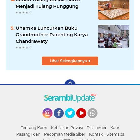
Menjadi Tulang Punggung
Uhamka Luncurkan Buku
Grandmother Parenting Karya
Chandrawaty
Lihat Selengkapnya
Instagram
Facebook
Twitter
YouTube
whatsapp
Tentang Kami
Kebijakan Privasi
Disclaimer
Karir
Pasang Iklan
Pedoman Media Siber
Kontak
Sitemaps