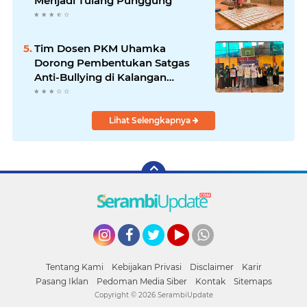
Menjadi Tulang Punggung
Tim Dosen PKM Uhamka
Dorong Pembentukan Satgas
Anti-Bullying di Kalangan
Remaja
Lihat Selengkapnya
Instagram
Facebook
Twitter
YouTube
whatsapp
Tentang Kami
Kebijakan Privasi
Disclaimer
Karir
Pasang Iklan
Pedoman Media Siber
Kontak
Sitemaps
Copyright ©
2026 SerambiUpdate