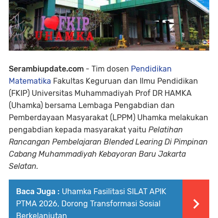
Serambiupdate.com
- Tim dosen
Pendidikan
Matematika
Fakultas Keguruan dan Ilmu Pendidikan
(FKIP) Universitas Muhammadiyah Prof DR HAMKA
(Uhamka) bersama Lembaga Pengabdian dan
Pemberdayaan Masyarakat (LPPM) Uhamka melakukan
pengabdian kepada masyarakat yaitu
Pelatihan
Rancangan Pembelajaran Blended Learing Di Pimpinan
Cabang Muhammadiyah Kebayoran Baru Jakarta
Selatan.
Baca Juga :
Uhamka Fasilitasi SILAT APIK
PTMA 2026, Dorong Transformasi Sosial
Berkelanjutan