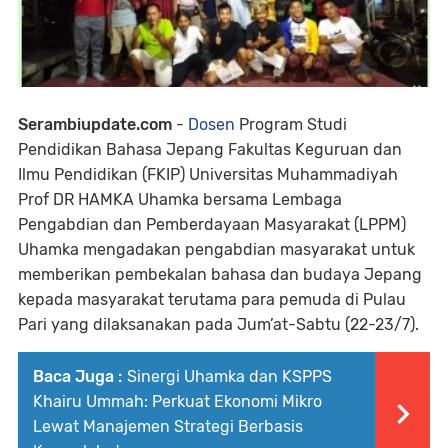
Serambiupdate.com
-
Dosen
Program Studi
Pendidikan Bahasa Jepang Fakultas Keguruan dan
Ilmu Pendidikan (FKIP) Universitas Muhammadiyah
Prof DR HAMKA Uhamka bersama Lembaga
Pengabdian dan Pemberdayaan Masyarakat (LPPM)
Uhamka mengadakan pengabdian masyarakat untuk
memberikan pembekalan bahasa dan budaya Jepang
kepada masyarakat terutama para pemuda di Pulau
Pari yang dilaksanakan pada Jum’at-Sabtu (22-23/7).
Baca Juga :
Sinergi Uhamka dan KSPPS
Khairu Ummah: Perkuat Ekonomi Mikro
Lewat Manajemen Strategi Berbasis