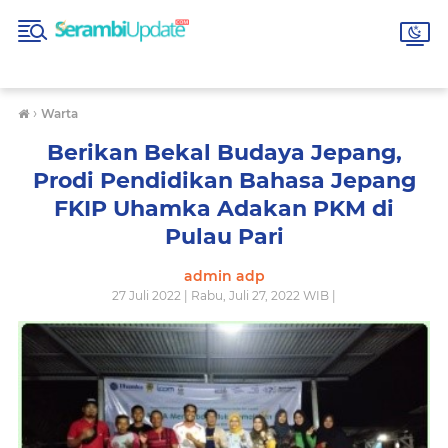
›
Warta
Berikan Bekal Budaya Jepang,
Prodi Pendidikan Bahasa Jepang
FKIP Uhamka Adakan PKM di
Pulau Pari
admin adp
27 Juli 2022 | Rabu, Juli 27, 2022 WIB |