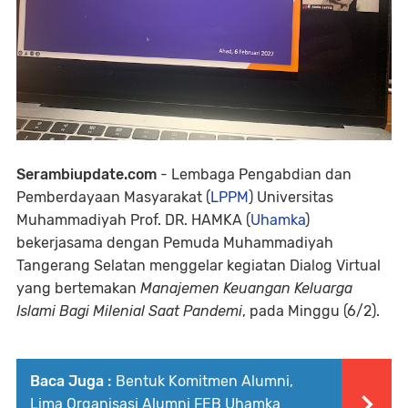
Serambiupdate.com
- Lembaga Pengabdian dan
Pemberdayaan Masyarakat (
LPPM
) Universitas
Muhammadiyah Prof. DR. HAMKA (
Uhamka
)
bekerjasama dengan Pemuda Muhammadiyah
Tangerang Selatan menggelar kegiatan Dialog Virtual
yang bertemakan
Manajemen Keuangan Keluarga
Islami Bagi Milenial Saat Pandemi
, pada Minggu (6/2).
Baca Juga :
Bentuk Komitmen Alumni,
Lima Organisasi Alumni FEB Uhamka