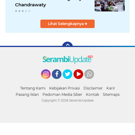
Chandrawaty
Lihat Selengkapnya
Instagram
Facebook
Twitter
YouTube
whatsapp
Tentang Kami
Kebijakan Privasi
Disclaimer
Karir
Pasang Iklan
Pedoman Media Siber
Kontak
Sitemaps
Copyright ©
2026 SerambiUpdate