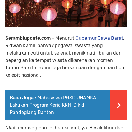
Serambiupdate.com
- Menurut
Gubernur Jawa Barat
,
Ridwan Kamil, banyak pegawai swasta yang
melakukan cuti untuk sejenak menikmati liburan dan
bepergian ke tempat wisata dikarenakan momen
Tahun Baru Imlek ini juga bersamaan dengan hari libur
kejepit nasional.
Baca Juga :
Mahasiswa PGSD UHAMKA
Lakukan Program Kerja KKN-Dik di
Pandeglang Banten
"Jadi memang hari ini hari kejepit, ya. Besok libur dan