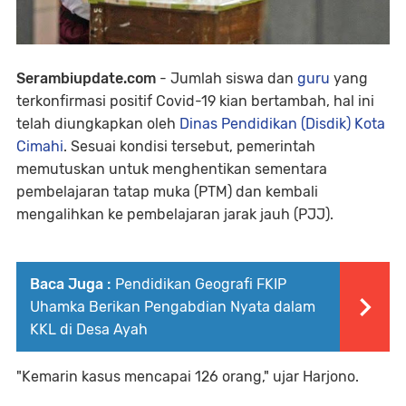
Serambiupdate.com
- Jumlah siswa dan
guru
yang
terkonfirmasi positif Covid-19 kian bertambah, hal ini
telah diungkapkan oleh
Dinas Pendidikan (Disdik) Kota
Cimahi
. Sesuai kondisi tersebut, pemerintah
memutuskan untuk menghentikan sementara
pembelajaran tatap muka (PTM) dan kembali
mengalihkan ke pembelajaran jarak jauh (PJJ).
Baca Juga :
Pendidikan Geografi FKIP
Uhamka Berikan Pengabdian Nyata dalam
KKL di Desa Ayah
"Kemarin kasus mencapai 126 orang," ujar Harjono.