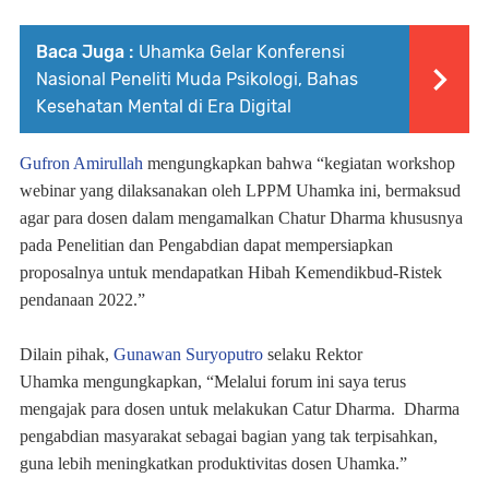
Baca Juga :
Uhamka Gelar Konferensi
Nasional Peneliti Muda Psikologi, Bahas
Kesehatan Mental di Era Digital
Gufron Amirullah
mengungkapkan bahwa “kegiatan workshop
webinar yang dilaksanakan oleh LPPM Uhamka ini, bermaksud
agar para dosen dalam mengamalkan Chatur Dharma khususnya
pada Penelitian dan Pengabdian dapat mempersiapkan
proposalnya untuk mendapatkan Hibah Kemendikbud-Ristek
pendanaan 2022.”
Dilain pihak,
Gunawan
Suryoputro
selaku Rektor
Uhamka
mengungkapkan, “Melalui forum ini saya terus
mengajak para dosen untuk melakukan
C
atur
Dh
arma
.
Dh
arma
pengabdian masyarakat sebagai bagian yang tak terpisahkan,
guna lebih meningkatkan produktivitas dosen Uhamka.”