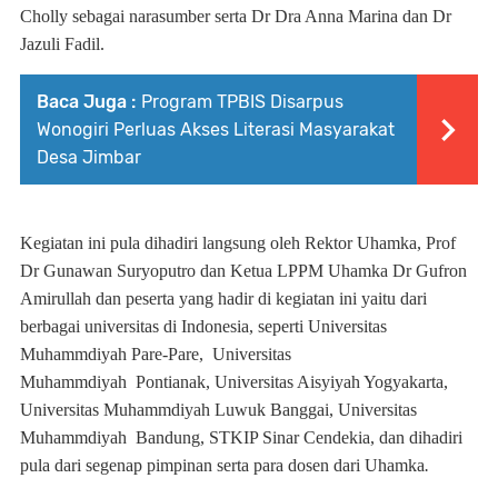
Cholly sebagai narasumber serta Dr Dra Anna Marina dan Dr
Jazuli Fadil.
Baca Juga :
Program TPBIS Disarpus
Wonogiri Perluas Akses Literasi Masyarakat
Desa Jimbar
Kegiatan ini
pula
dihadiri langsung oleh Rektor Uhamka,
Prof
Dr
Gunawan Suryoputro dan Ketua LPPM Uhamka
Dr
Gufron
Amirullah
dan peserta yang hadir di k
egiatan
ini yaitu
dari
berbagai universitas di Indonesia, seperti Universitas
Muhammdiyah Pare-
P
are,
Universitas
Muhammdiyah
Pontianak, Universitas Aisyiyah Yogyakarta,
Universitas Muhammdiyah Luwuk Banggai, Universitas
Muhammdiyah
Bandung, STKIP Sinar Cendekia, dan
dihadiri
pula dari segenap pimpinan serta para dosen dari Uhamka
.