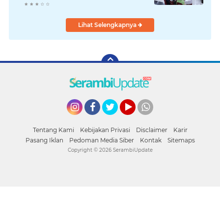
Lihat Selengkapnya
Instagram
Facebook
Twitter
YouTube
whatsapp
Tentang Kami
Kebijakan Privasi
Disclaimer
Karir
Pasang Iklan
Pedoman Media Siber
Kontak
Sitemaps
Copyright ©
2026 SerambiUpdate