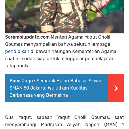
Serambiupdate.com
Menteri Agama Yaqut Cholil
Qoumas menyampaikan bahwa seluruh lembaga
pendidikan
di bawah naungan Kementerian Agama
saat ini sudah siap untuk menggelar pembelajaran
tatap muka.
Baca Juga :
Semarak Bulan Bahasa: Siswa
SMAN 50 Jakarta Wujudkan Kualitas
Berbahasa yang Bermakna
Gus Yaqut, sapaan Yaqut Cholil Qoumas, saat
menyambangi Madrasah Aliyah Negeri (MAN) 1